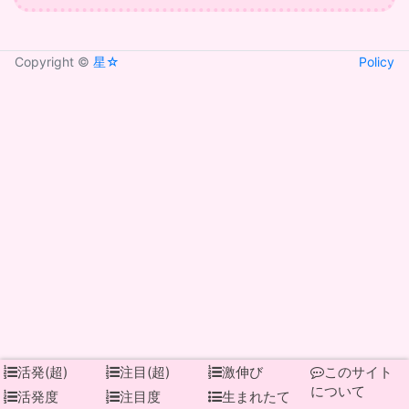
Copyright ©
星☆
Policy
活発(超)
注目(超)
激伸び
このサイト
について
活発度
注目度
生まれたて