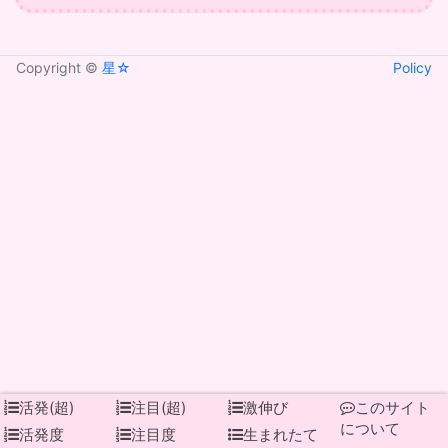
Copyright ©
星☆
Policy
活発(超)
注目(超)
激伸び
このサイト
について
活発度
注目度
生まれたて