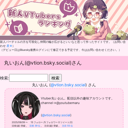
新人バーチャルの方を可視化し仲間の輪が広がるといいなと思って作ったサイトです。（お問い合
わせ
星☆
）
（デビュー日はBluesky連携ログインにて修正できる予定です、今はお問い合わせください。）
丸いおん(@vtion.bsky.social)さん
検索:
丸いおん (
@vtion.bsky.social
) さん
Vtuber丸いおん。配信以外の趣味アカウントです。
channel→@youtubemaru
(
@vtion.bsky.social
)
2025/09/09 〜 15 フォロー /5 フォロワー 0 ツイート/日
活発(超) 突破
,
活発 39 位
,
注目(超) 突破
,
注目 55 位