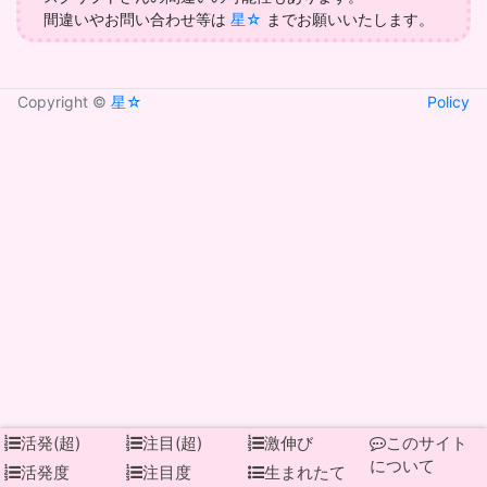
間違いやお問い合わせ等は
星☆
までお願いいたします。
Copyright ©
星☆
Policy
活発(超)
注目(超)
激伸び
このサイト
について
活発度
注目度
生まれたて