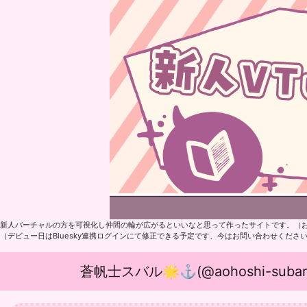
新人バーチャルの方を可視化し仲間の輪が広がるといいなと思って作ったサイトです。（
（デビュー日はBluesky連携ログインにて修正できる予定です、今はお問い合わせくださ
蒼帆士スバル🌟⚓(@aohoshi-subaru.