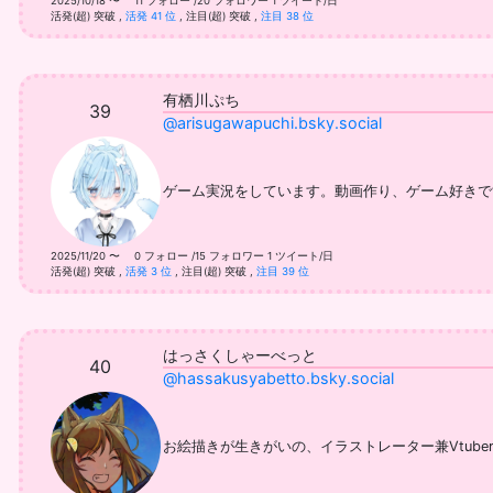
2025/10/18 〜 11 フォロー /20 フォロワー
1 ツイート/日
活発(超) 突破
,
活発 41 位
,
注目(超) 突破
,
注目 38 位
有栖川ぷち
39
@arisugawapuchi.bsky.social
ゲーム実況をしています。動画作り、ゲーム好きです。 宇宙か
2025/11/20 〜 0 フォロー /15 フォロワー
1 ツイート/日
活発(超) 突破
,
活発 3 位
,
注目(超) 突破
,
注目 39 位
はっさくしゃーべっと
40
@hassakusyabetto.bsky.social
お絵描きが生きがいの、イラストレーター兼Vtube