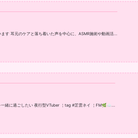
けています 耳元のケアと落ち着いた声を中心に、ASMR施術や動画活...
ごしたい 夜行型VTuber ￤tag #芷雲ネイ ￤FM🌿☁...