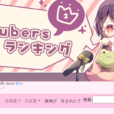
お問い合わせ
星☆
）
い。）
検索:
活発度
注目度
激伸び
生まれたて