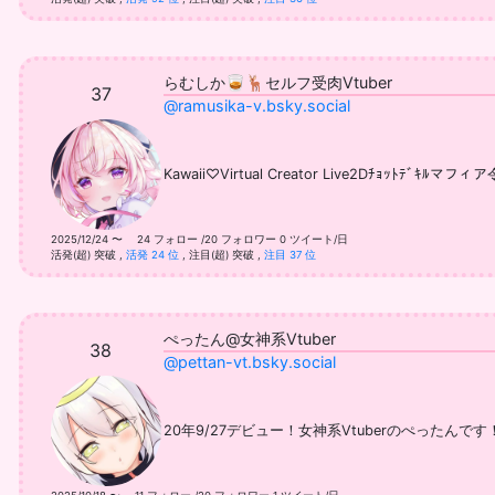
らむしか🥃🦌セルフ受肉Vtuber
37
@ramusika-v.bsky.social
Kawaii♡Virtual Creator Live2Dﾁｮｯﾄﾃﾞ
2025/12/24 〜 24 フォロー /20 フォロワー
0 ツイート/日
活発(超) 突破
,
活発 24 位
,
注目(超) 突破
,
注目 37 位
ぺったん@女神系Vtuber
38
@pettan-vt.bsky.social
20年9/27デビュー！女神系Vtuberのぺったんです