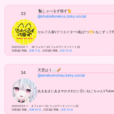
🐈‍⬛しゃべるず猫ず🐈
33
@shabellsnekos.bsky.social
セルフ入魂Vクリエイター(魂は1つ🫶) ねこずって呼んで
2025/12/20 〜 39 フォロー /22 フォロワー
3 ツイート/日
活発(超) 突破
,
活発 11 位
,
注目(超) 突破
,
注目 33 位
天雲はう☁️🩹
34
@amakumohau.bsky.social
あまあまにあまやかされたいᥫᩣ ̖́-ねこちゃんVTube
2025/12/24 〜 8 フォロー /22 フォロワー
0 ツイート/日
活発(超) 突破
,
活発 64 位
,
注目(超) 突破
,
注目 34 位