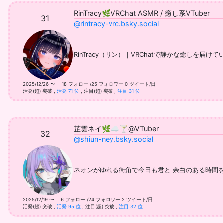
RinTracy🌿VRChat ASMR / 癒し系VTuber
31
@rintracy-vrc.bsky.social
RinTracy（リン）｜VRChatで静かな癒しを届
2025/12/26 〜 18 フォロー /25 フォロワー
0 ツイート/日
活発(超) 突破
,
活発 71 位
,
注目(超) 突破
,
注目 31 位
芷雲ネイ🌿☁️🍸@VTuber
32
@shiun-ney.bsky.social
ネオンがゆれる街角で今日も君と 余白のある時間を一緒に過
2025/12/19 〜 6 フォロー /24 フォロワー
2 ツイート/日
活発(超) 突破
,
活発 95 位
,
注目(超) 突破
,
注目 32 位