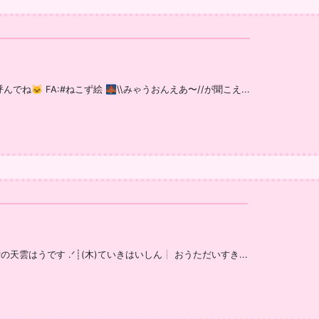
ね🐱 FA:#ねこず絵 🌉\\みゃうおんえあ〜//が聞こえ...
rの天雲はうです .ᐟ┊(木)ていきはいしん┊ おうただいすき...