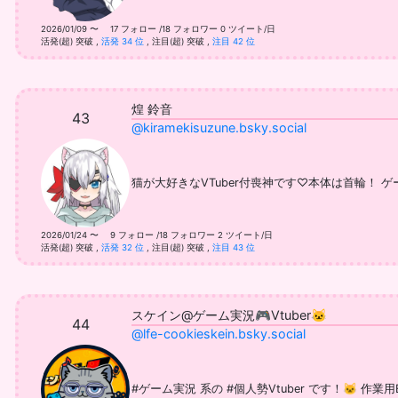
2026/01/09 〜 17 フォロー /18 フォロワー
0 ツイート/日
活発(超) 突破
,
活発 34 位
,
注目(超) 突破
,
注目 42 位
煌 鈴音
43
@kiramekisuzune.bsky.social
猫が大好きなVTuber付喪神です♡本体は首輪！ 
2026/01/24 〜 9 フォロー /18 フォロワー
2 ツイート/日
活発(超) 突破
,
活発 32 位
,
注目(超) 突破
,
注目 43 位
スケイン@ゲーム実況🎮️Vtuber🐱
44
@lfe-cookieskein.bsky.social
#ゲーム実況 系の #個人勢Vtuber です！🐱 