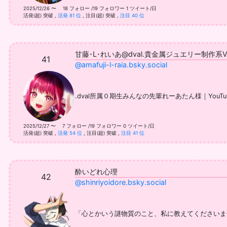
2025/12/26 〜 18 フォロー /19 フォロワー
1 ツイート/日
活発(超) 突破
,
活発 81 位
,
注目(超) 突破
,
注目 40 位
甘藤･L･れいあ@dval.貴金属ジュエリー制作系Vt
41
@amafuji-l-raia.bsky.social
.dval所属０期生みんなの先輩れーあたん様｜YouTube→ http
2025/12/27 〜 7 フォロー /19 フォロワー
0 ツイート/日
活発(超) 突破
,
活発 54 位
,
注目(超) 突破
,
注目 41 位
酔いどれ心理
42
@shinriyoidore.bsky.social
「心とかいう謎物質のこと、私に教えてくださいませ