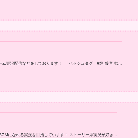
ゲーム実況配信などをしております！ ハッシュタグ #煌_鈴音 欲...
作業用BGMになれる実況を目指しています！ ストーリー系実況が好き...