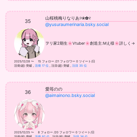
山桜桃梅りなりあ୨❀✿୧
35
@yusuraumerinaria.bsky.social
ヲリ家2期生🌸Vtuber🌸創造主:Mえ様🌸詳しく→ https://
2025/12/28 〜 15 フォロー /21 フォロワー
0 ツイート/日
活発(超) 突破
,
活発 17 位
,
注目(超) 突破
,
注目 35 位
愛苺のの
36
@aimainono.bsky.social
2025/12/25 〜 8 フォロー /20 フォロワー
0 ツイート/日
活発(超) 突破
,
活発 92 位
,
注目(超) 突破
,
注目 36 位