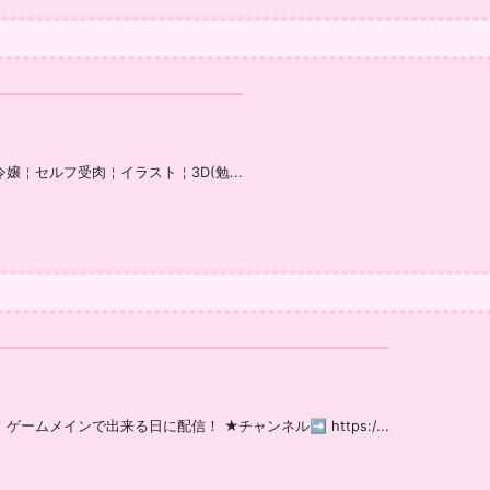
ｷﾙマフィア令嬢￤セルフ受肉￤イラスト￤3D(勉...
！ゲームメインで出来る日に配信！ ★チャンネル➡ https:/...