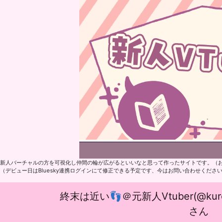
新人バーチャルの方を可視化し仲間の輪が広がるといいなと思って作ったサイトです。（
（デビュー日はBluesky連携ログインにて修正できる予定です、今はお問い合わせくださ
終末は近い👣＠元新人Vtuber(@kurohash
さん