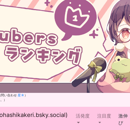
お問い合わせ
星☆
）
い。）
ikakeri.bsky.social)
活発度
注目度
激伸
び